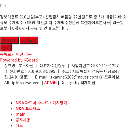
Ps)
정보이용료 110만원(부포) 선입금시 매물당 22만원으로 총 5개 매물(기타 소
규모 수제맥주 양조장,치킨,피자,수제맥주전문점 프랜차이즈본사등) 입금일
로부터 6개월까지 공유 및 안내 드립니다.
좋아요
0
싫어요
0
인쇄
목록보기
이전
다음
Powered by KBoard
상호명 : 포무아삼 │ 대표자 : 정경두 │ 사업자번호 : 887-11-01227
│ 전화번호 : 010-9163-5895 │ 주소 : 서울특별시 성동구 마장로42
길 14 (마장동) │ E-mail : tkawns6209@naver.com ⓒ 포무아삼
All rights reserved. |
ADMIN
| Design by 티제이웹
M&A 파트너 수수료 / 가치평가
M&A 프로세스
main
공지사항
매도