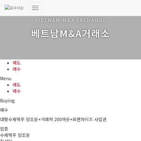
내
비
VIETNAM M&A EXCHANGE
게
베트남M&A거래소
이
션
토
글
매도
매수
Menu
매도
매수
Buying
매수
대형수제맥주 양조장+거래처 200여곳+프랜차이즈 사업권
업종
수제맥주 양조장