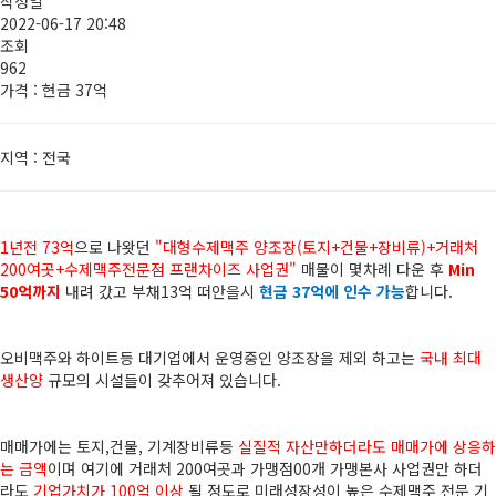
작성일
2022-06-17 20:48
조회
962
가격
: 현금 37억
지역
: 전국
1년전 73억
으로 나왓던
"대형수제맥주 양조장(토지+건물+장비류)+거래처
200여곳+수제맥주전문점 프랜차이즈 사업권"
매물이 몇차례 다운 후
Min
50억까지
내려
갔고 부채13억 떠안을시
현금 37억에 인수 가능
합니다.
오비맥주와 하이트등 대기업에서 운영중인 양조장을 제외 하고는
국내 최대
생산양
규모의 시설들이 갖추어져 있습니다.
매매가에는 토지,건물, 기계장비류등
실질적 자산만하더라도 매매가에 상응하
는 금액
이며 여기에 거래처 200여곳과 가맹점00개 가맹본사 사업권만 하더
라도
기업가치가 100억 이상
될 정도로 미래성장성이 높은 수제맥주 전문 기