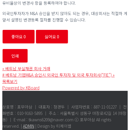
유비율상의 변경사 항을 등록하여야 합니다.
외국인투자자가 M&A 승인을 받지 않아도 되는 경우, 대상회사는 적절하 게
앞서 설명된 변경등록 절차를 진행할 수 있습니다.
좋아요
0
싫어요
0
인쇄
«
베트남 부실채권 회사 거래
# 베트남 기업M&A 승인시 외국인 투자자 및 외국 투자회사(“FIE”)
»
목록보기
Powered by KBoard
상호명 : 포무아삼 │ 대표자 : 정경두 │ 사업자번호 : 887-11-01227 │ 전
화번호 : 010-9163-5895 │ 주소 : 서울특별시 성동구 마장로42길 14 (마장
동) │ E-mail : tkawns6209@naver.com ⓒ 포무아삼 All rights
reserved. |
ADMIN
| Design by 티제이웹