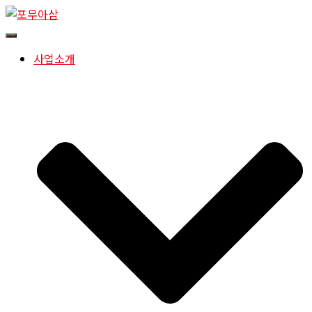
내
비
사업소개
게
이
션
토
글