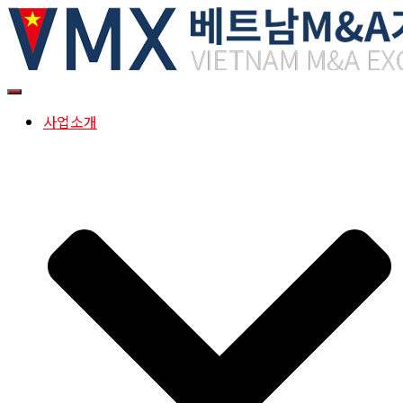
내
비
사업소개
게
이
션
토
글