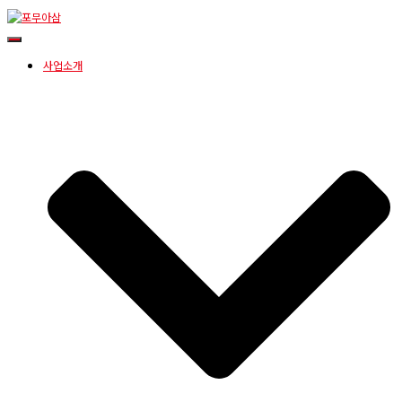
내
비
사업소개
게
이
션
토
글