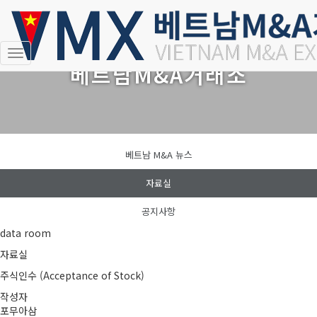
VIETNAM M&A EXCHANGE
내
베트남M&A거래소
비
게
이
션
토
글
베트남 M&A 뉴스
자료실
공지사항
data room
자료실
주식인수 (Acceptance of Stock)
작성자
포무아삼