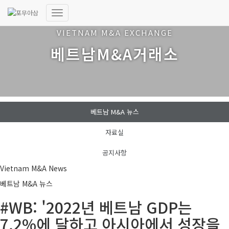
내
비
VIETNAM M&A EXCHANGE
게
베트남M&A거래소
이
션
토
글
베트남 M&A 뉴스
자료실
공지사항
Vietnam M&A News
베트남 M&A 뉴스
#WB: '2022년 베트남 GDP는
7.2%에 달하고 아시아에서 성장을